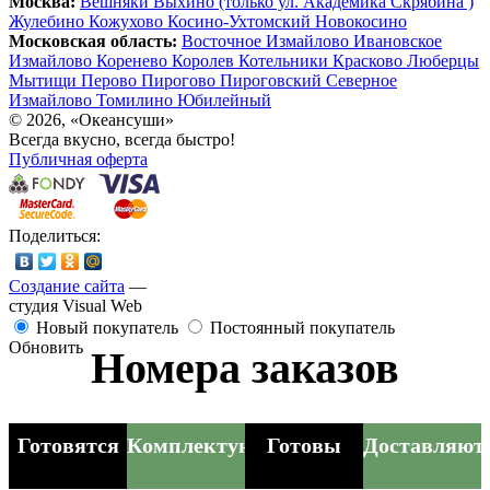
Москва:
Вешняки
Выхино (только ул. Академика Скрябина )
Жулебино
Кожухово
Косино-Ухтомский
Новокосино
Московская область:
Восточное Измайлово
Ивановское
Измайлово
Коренево
Королев
Котельники
Красково
Люберцы
Мытищи
Перово
Пирогово
Пироговский
Северное
Измайлово
Томилино
Юбилейный
© 2026, «Океансуши»
Всегда вкусно, всегда быстро!
Публичная оферта
Поделиться:
Создание сайта
—
студия Visual Web
Новый покупатель
Постоянный покупатель
Обновить
Номера заказов
Готовятся
Комплектуются
Готовы
Доставляют