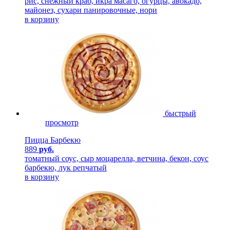
рис, снежный краб, икра масаго, огурцы, авокадо,
майонез, сухари панировочные, нори
в корзину
быстрый
просмотр
Пицца Барбекю
889
руб.
томатный соус, сыр моцарелла, ветчина, бекон, соус
барбекю, лук репчатый
в корзину