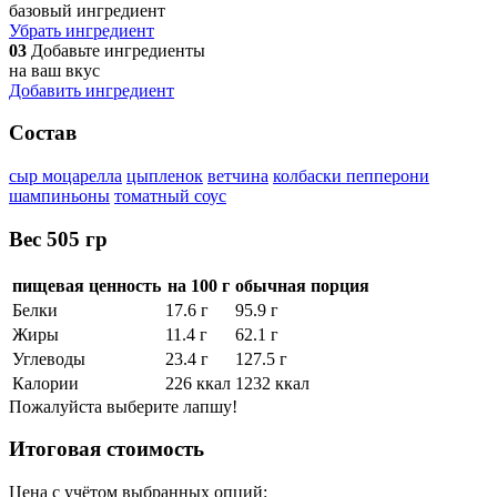
базовый ингредиент
Убрать ингредиент
03
Добавьте ингредиенты
на ваш вкус
Добавить ингредиент
Состав
сыр моцарелла
цыпленок
ветчина
колбаски пепперони
шампиньоны
томатный соус
Вес
505 гр
пищевая ценность
на 100 г
обычная порция
Белки
17.6 г
95.9 г
Жиры
11.4 г
62.1 г
Углеводы
23.4 г
127.5 г
Калории
226 ккал
1232 ккал
Пожалуйста выберите лапшу!
Итоговая стоимость
Цена с учётом выбранных опций: