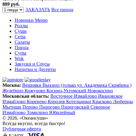
889 руб.
ЗАКАЗАТЬ
Все пицца
Новинки Меню
Роллы
Суши
Сеты
Салаты
Пицца
Супы
Wok
Закуски и Соусы
Напитки и Десерты
Москва:
Вешняки
Выхино (только ул. Академика Скрябина )
Жулебино
Кожухово
Косино-Ухтомский
Новокосино
Московская область:
Восточное Измайлово
Ивановское
Измайлово
Коренево
Королев
Котельники
Красково
Люберцы
Мытищи
Перово
Пирогово
Пироговский
Северное
Измайлово
Томилино
Юбилейный
© 2026, «Океансуши»
Всегда вкусно, всегда быстро!
Публичная оферта