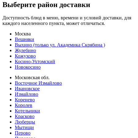
Выберите район доставки
Доступность блюд в меню, времени и условий доставки, для
каждого населенного пункта, может отличаться.
Москва
Вешняки
Выхино (только ул. Академика Скрябина )
Жулебино
Кожухово
Косино-Ухтомский
Новокосино
Московская обл.
Восточное Измайлово
Ивановское
Измайлово
Коренево
Королев
Котельники
Красково
Люберцы
Мытищи
Перово