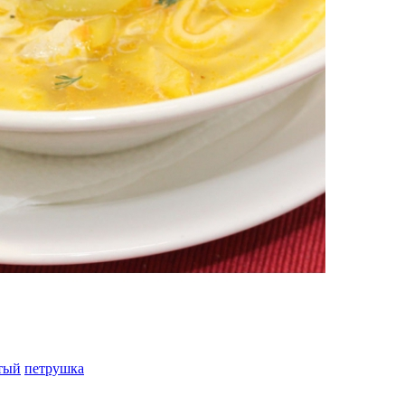
тый
петрушка