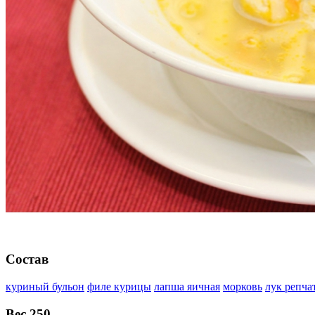
Состав
куриный бульон
филе курицы
лапша яичная
морковь
лук репча
Вес
250