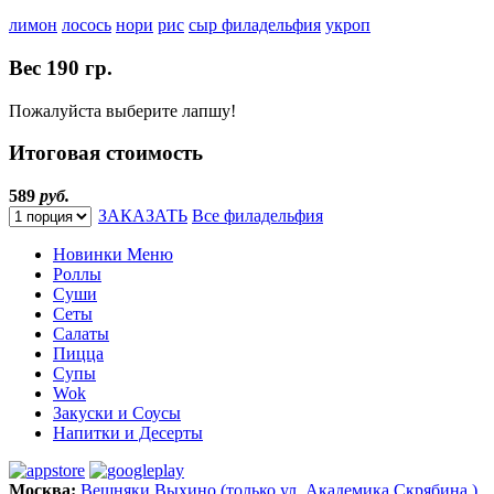
лимон
лосось
нори
рис
сыр филадельфия
укроп
Вес
190 гр.
Пожалуйста выберите лапшу!
Итоговая стоимость
589
руб.
ЗАКАЗАТЬ
Все филадельфия
Новинки Меню
Роллы
Суши
Сеты
Салаты
Пицца
Супы
Wok
Закуски и Соусы
Напитки и Десерты
Москва:
Вешняки
Выхино (только ул. Академика Скрябина )