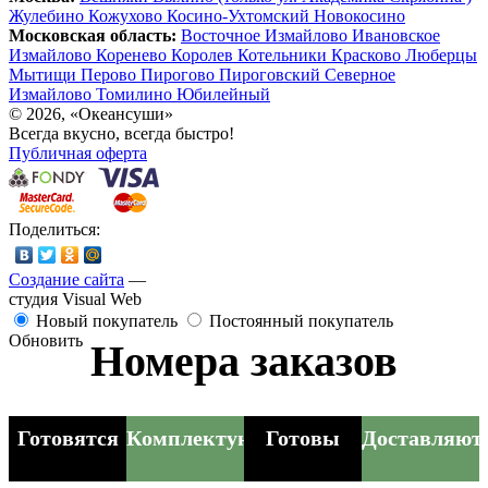
Жулебино
Кожухово
Косино-Ухтомский
Новокосино
Московская область:
Восточное Измайлово
Ивановское
Измайлово
Коренево
Королев
Котельники
Красково
Люберцы
Мытищи
Перово
Пирогово
Пироговский
Северное
Измайлово
Томилино
Юбилейный
© 2026, «Океансуши»
Всегда вкусно, всегда быстро!
Публичная оферта
Поделиться:
Создание сайта
—
студия Visual Web
Новый покупатель
Постоянный покупатель
Обновить
Номера заказов
Готовятся
Комплектуются
Готовы
Доставляют