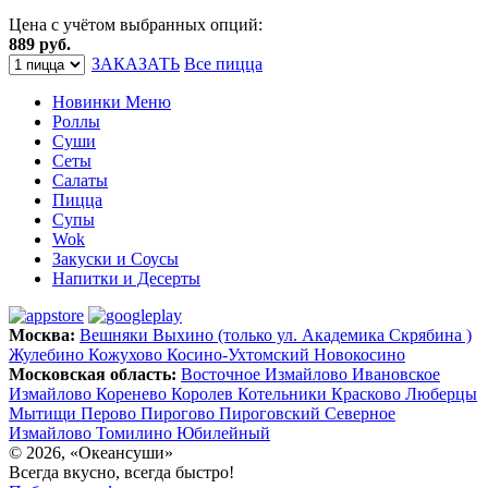
Цена с учётом выбранных опций:
889 руб.
ЗАКАЗАТЬ
Все пицца
Новинки Меню
Роллы
Суши
Сеты
Салаты
Пицца
Супы
Wok
Закуски и Соусы
Напитки и Десерты
Москва:
Вешняки
Выхино (только ул. Академика Скрябина )
Жулебино
Кожухово
Косино-Ухтомский
Новокосино
Московская область:
Восточное Измайлово
Ивановское
Измайлово
Коренево
Королев
Котельники
Красково
Люберцы
Мытищи
Перово
Пирогово
Пироговский
Северное
Измайлово
Томилино
Юбилейный
© 2026, «Океансуши»
Всегда вкусно, всегда быстро!