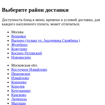
Выберите район доставки
Доступность блюд в меню, времени и условий доставки, для
каждого населенного пункта, может отличаться.
Москва
Вешняки
Выхино (только ул. Академика Скрябина )
Жулебино
Кожухово
Косино-Ухтомский
Новокосино
Московская обл.
Восточное Измайлово
Ивановское
Измайлово
Коренево
Королев
Котельники
Красково
Люберцы
Мытищи