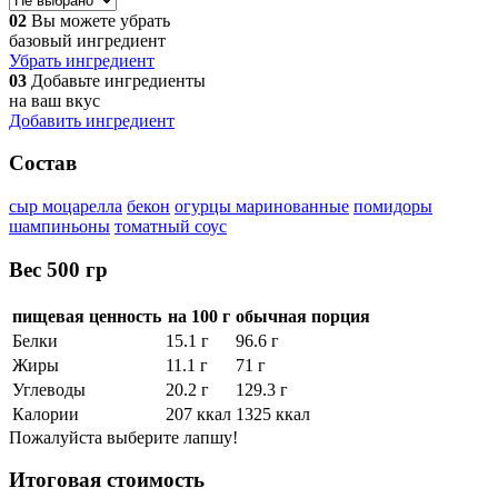
02
Вы можете убрать
базовый ингредиент
Убрать ингредиент
03
Добавьте ингредиенты
на ваш вкус
Добавить ингредиент
Состав
сыр моцарелла
бекон
огурцы маринованные
помидоры
шампиньоны
томатный соус
Вес
500 гр
пищевая ценность
на 100 г
обычная порция
Белки
15.1 г
96.6 г
Жиры
11.1 г
71 г
Углеводы
20.2 г
129.3 г
Калории
207 ккал
1325 ккал
Пожалуйста выберите лапшу!
Итоговая стоимость