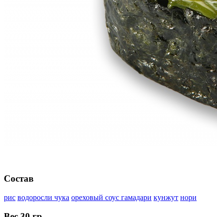
Состав
рис
водоросли чука
ореховый соус гамадари
кунжут
нори
Вес
30 гр.