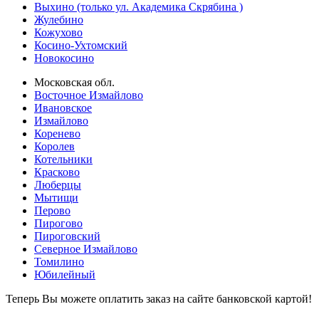
Выхино (только ул. Академика Скрябина )
Жулебино
Кожухово
Косино-Ухтомский
Новокосино
Московская обл.
Восточное Измайлово
Ивановское
Измайлово
Коренево
Королев
Котельники
Красково
Люберцы
Мытищи
Перово
Пирогово
Пироговский
Северное Измайлово
Томилино
Юбилейный
Теперь Вы можете оплатить заказ на сайте банковской картой!