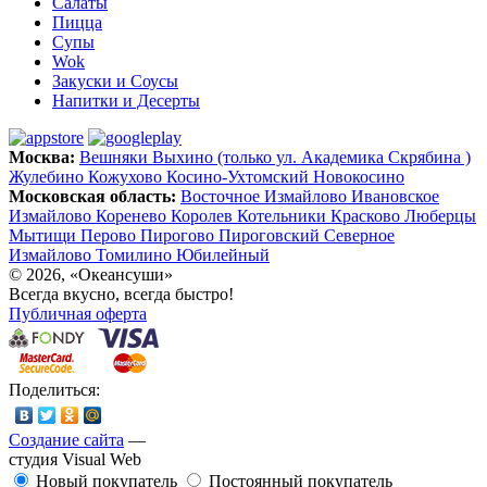
Салаты
Пицца
Супы
Wok
Закуски и Соусы
Напитки и Десерты
Москва:
Вешняки
Выхино (только ул. Академика Скрябина )
Жулебино
Кожухово
Косино-Ухтомский
Новокосино
Московская область:
Восточное Измайлово
Ивановское
Измайлово
Коренево
Королев
Котельники
Красково
Люберцы
Мытищи
Перово
Пирогово
Пироговский
Северное
Измайлово
Томилино
Юбилейный
© 2026, «Океансуши»
Всегда вкусно, всегда быстро!
Публичная оферта
Поделиться:
Создание сайта
—
студия Visual Web
Новый покупатель
Постоянный покупатель