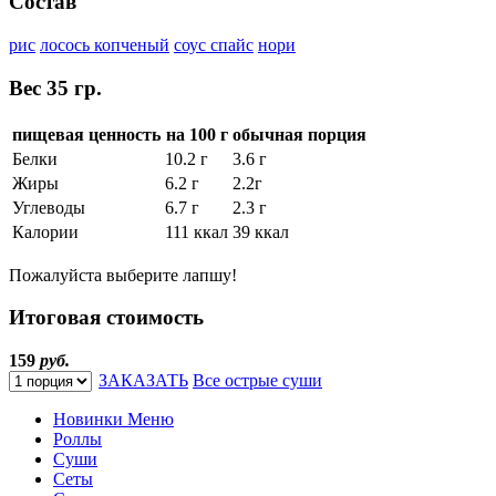
Состав
рис
лосось копченый
соус спайс
нори
Вес
35 гр.
пищевая ценность
на 100 г
обычная порция
Белки
10.2 г
3.6 г
Жиры
6.2 г
2.2г
Углеводы
6.7 г
2.3 г
Калории
111 ккал
39 ккал
Пожалуйста выберите лапшу!
Итоговая стоимость
159
руб.
ЗАКАЗАТЬ
Все острые суши
Новинки Меню
Роллы
Суши
Сеты