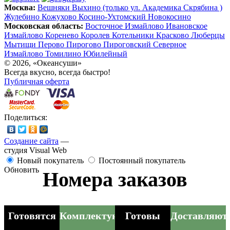
Москва:
Вешняки
Выхино (только ул. Академика Скрябина )
Жулебино
Кожухово
Косино-Ухтомский
Новокосино
Московская область:
Восточное Измайлово
Ивановское
Измайлово
Коренево
Королев
Котельники
Красково
Люберцы
Мытищи
Перово
Пирогово
Пироговский
Северное
Измайлово
Томилино
Юбилейный
© 2026, «Океансуши»
Всегда вкусно, всегда быстро!
Публичная оферта
Поделиться:
Создание сайта
—
студия Visual Web
Новый покупатель
Постоянный покупатель
Обновить
Номера заказов
Готовятся
Комплектуются
Готовы
Доставляют