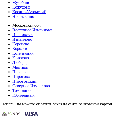
Жулебино
Кожухово
Косино-Ухтомский
Новокосино
Московская обл.
Восточное Измайлово
Ивановское
Измайлово
Коренево
Королев
Котельники
Красково
Люберцы
Мытищи
Перово
Пирогово
Пироговский
Северное Измайлово
Томилино
Юбилейный
Теперь Вы можете оплатить заказ на сайте банковской картой!