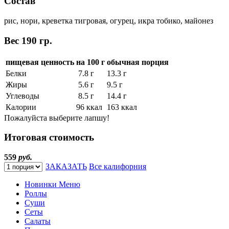
Состав
рис, нори, креветка тигровая, огурец, икра тобико, майонез
Вес
190 гр.
пищевая ценность
на 100 г
обычная порция
Белки
7.8 г
13.3 г
Жиры
5.6 г
9.5 г
Углеводы
8.5 г
14.4 г
Калории
96 ккал
163 ккал
Пожалуйста выберите лапшу!
Итоговая стоимость
559
руб.
ЗАКАЗАТЬ
Все калифорния
Новинки Меню
Роллы
Суши
Сеты
Салаты