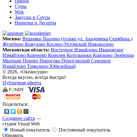
Пицца
Супы
Wok
Закуски и Соусы
Напитки и Десерты
Москва:
Вешняки
Выхино (только ул. Академика Скрябина )
Жулебино
Кожухово
Косино-Ухтомский
Новокосино
Московская область:
Восточное Измайлово
Ивановское
Измайлово
Коренево
Королев
Котельники
Красково
Люберцы
Мытищи
Перово
Пирогово
Пироговский
Северное
Измайлово
Томилино
Юбилейный
© 2026, «Океансуши»
Всегда вкусно, всегда быстро!
Публичная оферта
Поделиться:
Создание сайта
—
студия Visual Web
Новый покупатель
Постоянный покупатель
Обновить