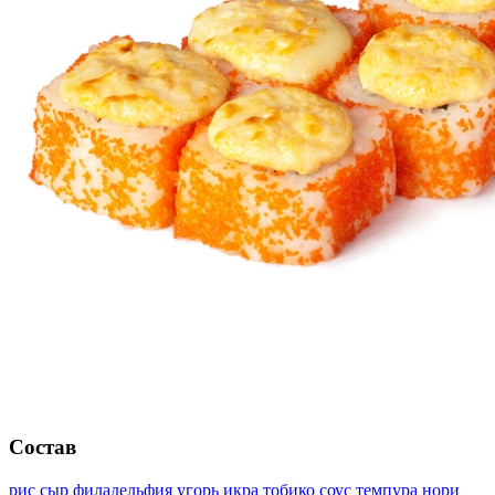
Состав
рис
сыр филадельфия
угорь
икра тобико
соус темпура
нори