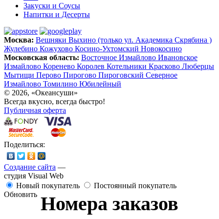
Закуски и Соусы
Напитки и Десерты
Москва:
Вешняки
Выхино (только ул. Академика Скрябина )
Жулебино
Кожухово
Косино-Ухтомский
Новокосино
Московская область:
Восточное Измайлово
Ивановское
Измайлово
Коренево
Королев
Котельники
Красково
Люберцы
Мытищи
Перово
Пирогово
Пироговский
Северное
Измайлово
Томилино
Юбилейный
© 2026, «Океансуши»
Всегда вкусно, всегда быстро!
Публичная оферта
Поделиться:
Создание сайта
—
студия Visual Web
Новый покупатель
Постоянный покупатель
Обновить
Номера заказов