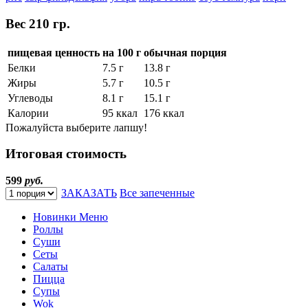
Вес
210 гр.
пищевая ценность
на 100 г
обычная порция
Белки
7.5 г
13.8 г
Жиры
5.7 г
10.5 г
Углеводы
8.1 г
15.1 г
Калории
95 ккал
176 ккал
Пожалуйста выберите лапшу!
Итоговая стоимость
599
руб.
ЗАКАЗАТЬ
Все запеченные
Новинки Меню
Роллы
Суши
Сеты
Салаты
Пицца
Супы
Wok