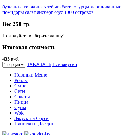
буженина
говядина
хлеб чиабатта
огурцы маринованные
помидоры
салат айсберг
соус 1000 островов
Вес
250 гр.
Пожалуйста выберите лапшу!
Итоговая стоимость
433
руб.
ЗАКАЗАТЬ
Все закуски
Новинки Меню
Роллы
Суши
Сеты
Салаты
Пицца
Супы
Wok
Закуски и Соусы
Напитки и Десерты