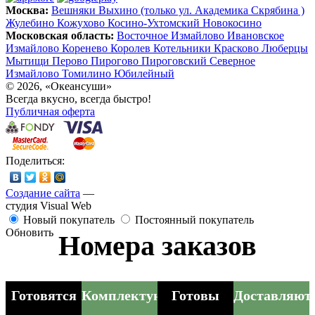
Москва:
Вешняки
Выхино (только ул. Академика Скрябина )
Жулебино
Кожухово
Косино-Ухтомский
Новокосино
Московская область:
Восточное Измайлово
Ивановское
Измайлово
Коренево
Королев
Котельники
Красково
Люберцы
Мытищи
Перово
Пирогово
Пироговский
Северное
Измайлово
Томилино
Юбилейный
© 2026, «Океансуши»
Всегда вкусно, всегда быстро!
Публичная оферта
Поделиться:
Создание сайта
—
студия Visual Web
Новый покупатель
Постоянный покупатель
Обновить
Номера заказов
Готовятся
Комплектуются
Готовы
Доставляют