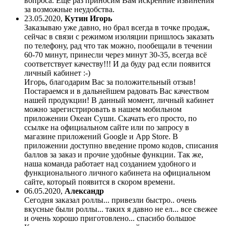
вопроса. Еще раз приносим Вам искренние извинения
за возможные неудобства.
23.05.2020
,
Кутин Игорь
Заказываю уже давно, но брал всегда в точке продаж,
сейчас в связи с режимом изоляции пришлось заказать
по телефону, рад что так можно, пообещали в течении
60-70 минут, принесли через минут 30-35, всегда всё
соответствует качеству!!! И да буду рад если появится
личный кабинет :-)
Игорь, благодарим Вас за положительный отзыв!
Постараемся и в дальнейшем радовать Вас качеством
нашей продукции! В данный момент, личный кабинет
можно зарегистрировать в нашем мобильном
приложении Океан Суши. Скачать его просто, по
ссылке на официальном сайте или по запросу в
магазине приложений Google и App Store. В
приложении доступно введение промо кодов, списания
баллов за заказ и прочие удобные функции. Так же,
наша команда работает над созданием удобного и
функционального личного кабинета на официальном
сайте, который появится в скором времени.
06.05.2020
,
Александр
Сегодня заказал роллы... привезли быстро.. очень
вкусные были роллы... таких я давно не ел... все свежее
и очень хорошо приготовлено... спасибо большое