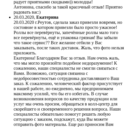
радует приятными скидками)) молодцы!
Антонина, спасибо за такой красочный отзыв! Приятно
радовать вас:)
20.03.2020
,
Екатерина
20.03.2020 г.Реутов, сделала заказ привезли вовремя, но
состояние в котором привезли было просто ужасное!
Роллы все перевёрнуты, запечённые роллы мало того
все перевёрнуты, ещё и упаковка грязная! Вы забыли
что такое сервис?? Все желание отбили у Вас
заказывать, после таких доставок. Жаль, что фото нельзя
приложить.
Екатерина! Благодарим Вас за отзыв. Нам очень жаль,
что мы могло произойти подобное недоразумение! К
сожалению, наши специалисты не смогли связаться с
Вами. Возможно, ситуация связанна с
недобросовестностью сотрудника доставлявшего Ваш
заказ. К сожалению, человеческий фактор присутствует
в нашей работе, но ежедневно, мы предпринимаем
максмиму усилий, что бы его избегать. В случае
возникновения вопросов по качеству продукции или
услуг мы очень просим, обращаться в колл-центр для
скорейшего и своевременного решения вопроса. Наши
специалисты обязательно помогут решить любую
ситуацию с заказом, подскажут, куда Вы можете
отправить фото материалы. Еще раз приносим Вам