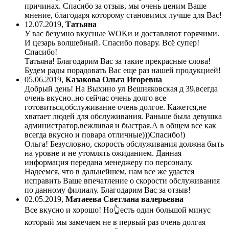
причинах. Спасибо за отзыв, мы очень ценим Ваше
мнение, благодаря которому становимся лучше для Вас!
12.07.2019
,
Татьяна
У вас безумно вкусные WOKи и доставляют горячими.
И цезарь волшебный. Спасибо повару. Всё супер!
Спасибо!
Татьяна! Благодарим Вас за такие прекрасные слова!
Будем рады порадовать Вас еще раз нашей продукцией!
05.06.2019
,
Казакова Ольга Игоревна
Добрый день! На Выхино ул Вешняковская д 39,всегда
очень вкусно..но сейчас очень долго все
готовиться,обслуживание очень долгое. Кажется,не
хватает людей для обслуживания. Раньше была девушка
администратор,вежливая и быстрая.А в общем все как
всегда вкусно и повара отличные)))Спасибо!)
Ольга! Безусловно, скорость обслуживания должна быть
на уровне и не утомлять ожиданием. Данная
информация передана менеджеру по персоналу.
Надеемся, что в дальнейшем, нам все же удастся
исправить Ваше впечатление о скорости обслуживания
по данному филиалу. Благодарим Вас за отзыв!
02.05.2019
,
Матаеева Светлана валерьевна
Все вкусно и хорошо! Но👆есть один большой минус
который мы замечаем не в первый раз очень долгая