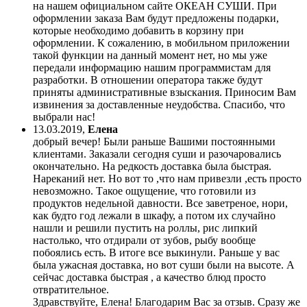
на нашем официальном сайте ОКЕАН СУШИ. При
оформлении заказа Вам будут предложены подарки,
которые необходимо добавить в корзину при
оформлении. К сожалению, в мобильном приложении
такой функции на данный момент нет, но мы уже
передали информацию нашим программистам для
разработки. В отношении оператора также будут
приняты административные взыскания. Приносим Вам
извинения за доставленные неудобства. Спасибо, что
выбрали нас!
13.03.2019
,
Елена
добрый вечер! Были раньше Вашими постоянными
клиентами. Заказали сегодня суши и разочаровались
окончательно. На редкость доставка была быстрая.
Нареканий нет. Но вот то ,что нам привезли ,есть просто
невозможно. Такое ощущение, что готовили из
продуктов недельной давности. Все заветреное, нори,
как будто год лежали в шкафу, а потом их случайно
нашли и решили пустить на роллы, рис липкий
настолько, что отдирали от зубов, рыбу вообще
побоялись есть. В итоге все выкинули. Раньше у вас
была ужасная доставка, но вот суши были на высоте. А
сейчас доставка быстрая , а качество блюд просто
отвратительное.
Здравствуйте, Елена! Благодарим Вас за отзыв. Сразу же