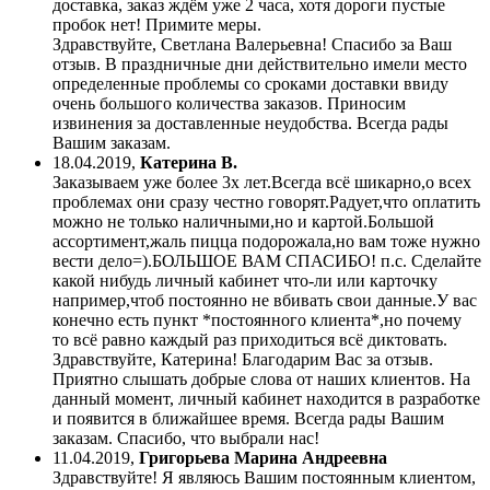
доставка, заказ ждём уже 2 часа, хотя дороги пустые
пробок нет! Примите меры.
Здравствуйте, Светлана Валерьевна! Спасибо за Ваш
отзыв. В праздничные дни действительно имели место
определенные проблемы со сроками доставки ввиду
очень большого количества заказов. Приносим
извинения за доставленные неудобства. Всегда рады
Вашим заказам.
18.04.2019
,
Катерина В.
Заказываем уже более 3х лет.Всегда всё шикарно,о всех
проблемах они сразу честно говорят.Радует,что оплатить
можно не только наличными,но и картой.Большой
ассортимент,жаль пицца подорожала,но вам тоже нужно
вести дело=).БОЛЬШОЕ ВАМ СПАСИБО! п.с. Сделайте
какой нибудь личный кабинет что-ли или карточку
например,чтоб постоянно не вбивать свои данные.У вас
конечно есть пункт *постоянного клиента*,но почему
то всё равно каждый раз приходиться всё диктовать.
Здравствуйте, Катерина! Благодарим Вас за отзыв.
Приятно слышать добрые слова от наших клиентов. На
данный момент, личный кабинет находится в разработке
и появится в ближайшее время. Всегда рады Вашим
заказам. Спасибо, что выбрали нас!
11.04.2019
,
Григорьева Марина Андреевна
Здравствуйте! Я являюсь Вашим постоянным клиентом,