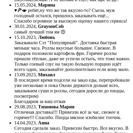
15.05.2024
,
Марина
♥️🍕🍣 ребят,ну что же так вкусно-то? Съела, муж
голодный остался, пришлось заказывать ещё...
Спасибо огромное за высокую оценку нашего сервиса!
30.01.2024
,
GraysonCob
самый лучший том ям 😍
15.10.2023
,
Любовь
Заказывали Сэт "Популярный". Доставка быстрая
меньше часа. Роллы вкусные большие. Свежие. В
подарок положили картофель фри. Горячие роллы
пришли тёплые, даже не успели остыть, что тоже важно.
Только соевый соус на такую большую порцию идёт
всего один, заказывайте дополнительно если кому мало.
15.09.2023
,
Михаил
В последнее время подсели на заказ еды, перепробовали
уже несколько и пока Океан держится дольше всех,
заказываем суши и роллы, сегодня доросли до пиццы,
посмотрим)
Благодарим за ваш отзыв
29.08.2023
,
Тихонова Мария
Отличная доставка!!! Привезли всё за час, свежее и
горячее!!! Спасибо. Пицца мясное изобилие топчик.
14.04.2023
,
Анна
Сегодня сделали заказ. Привезли быстро. Все вкусно. В