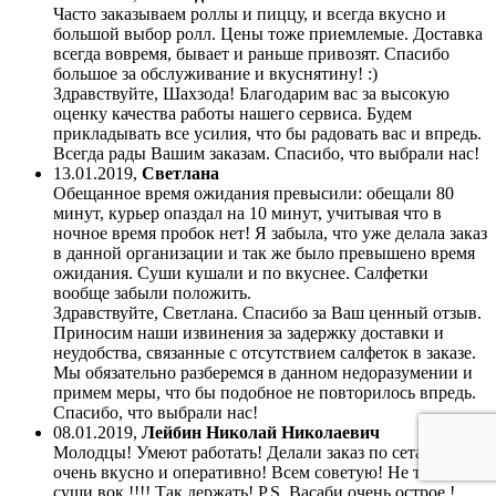
Часто заказываем роллы и пиццу, и всегда вкусно и
большой выбор ролл. Цены тоже приемлемые. Доставка
всегда вовремя, бывает и раньше привозят. Спасибо
большое за обслуживание и вкуснятину! :)
Здравствуйте, Шахзода! Благодарим вас за высокую
оценку качества работы нашего сервиса. Будем
прикладывать все усилия, что бы радовать вас и впредь.
Всегда рады Вашим заказам. Спасибо, что выбрали нас!
13.01.2019
,
Светлана
Обещанное время ожидания превысили: обещали 80
минут, курьер опаздал на 10 минут, учитывая что в
ночное время пробок нет! Я забыла, что уже делала заказ
в данной организации и так же было превышено время
ожидания. Суши кушали и по вкуснее. Салфетки
вообще забыли положить.
Здравствуйте, Светлана. Спасибо за Ваш ценный отзыв.
Приносим наши извинения за задержку доставки и
неудобства, связанные с отсутствием салфеток в заказе.
Мы обязательно разберемся в данном недоразумении и
примем меры, что бы подобное не повторилось впредь.
Спасибо, что выбрали нас!
08.01.2019
,
Лейбин Николай Николаевич
Молодцы! Умеют работать! Делали заказ по сетам, все
очень вкусно и оперативно! Всем советую! Не то что,
суши вок !!!! Так держать! P.S. Васаби очень острое !