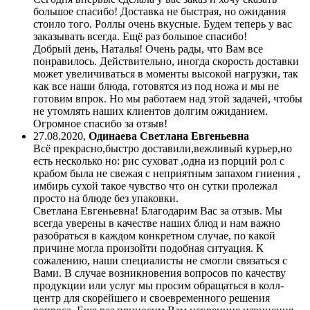
большое спасибо! Доставка не быстрая, но ожидания
стоило того. Роллы очень вкусные. Будем теперь у вас
заказывать всегда. Ещё раз большое спасибо!
Добрый день, Наталья! Очень рады, что Вам все
понравилось. Действительно, иногда скорость доставки
может увеличиваться в моменты высокой нагрузки, так
как все наши блюда, готовятся из под ножа и мы не
готовим впрок. Но мы работаем над этой задачей, чтобы
не утомлять наших клиентов долгим ожиданием.
Огромное спасибо за отзыв!
27.08.2020
,
Одинаева Светлана Евгеньевна
Всё прекрасно,быстро доставили,вежливый курьер,но
есть несколько но: рис суховат ,одна из порций рол с
крабом была не свежая с неприятным запахом гниения ,
имбирь сухой такое чувство что он сутки пролежал
просто на блюде без упаковки.
Светлана Евгеньевна! Благодарим Вас за отзыв. Мы
всегда уверены в качестве наших блюд и нам важно
разобраться в каждом конкретном случае, по какой
причине могла произойти подобная ситуация. К
сожалению, наши специалисты не смогли связаться с
Вами. В случае возникновения вопросов по качеству
продукции или услуг мы просим обращаться в колл-
центр для скорейшего и своевременного решения