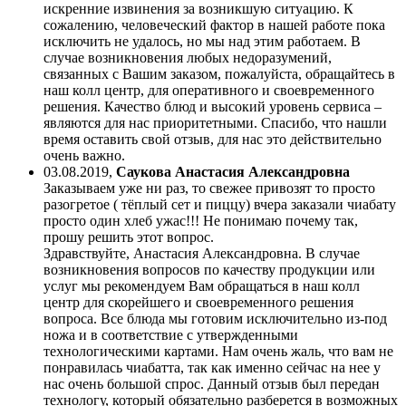
искренние извинения за возникшую ситуацию. К
сожалению, человеческий фактор в нашей работе пока
исключить не удалось, но мы над этим работаем. В
случае возникновения любых недоразумений,
связанных с Вашим заказом, пожалуйста, обращайтесь в
наш колл центр, для оперативного и своевременного
решения. Качество блюд и высокий уровень сервиса –
являются для нас приоритетными. Спасибо, что нашли
время оставить свой отзыв, для нас это действительно
очень важно.
03.08.2019
,
Саукова Анастасия Александровна
Заказываем уже ни раз, то свежее привозят то просто
разогретое ( тёплый сет и пиццу) вчера заказали чиабату
просто один хлеб ужас!!! Не понимаю почему так,
прошу решить этот вопрос.
Здравствуйте, Анастасия Александровна. В случае
возникновения вопросов по качеству продукции или
услуг мы рекомендуем Вам обращаться в наш колл
центр для скорейшего и своевременного решения
вопроса. Все блюда мы готовим исключительно из-под
ножа и в соответствие с утвержденными
технологическими картами. Нам очень жаль, что вам не
понравилась чиабатта, так как именно сейчас на нее у
нас очень большой спрос. Данный отзыв был передан
технологу, который обязательно разберется в возможных