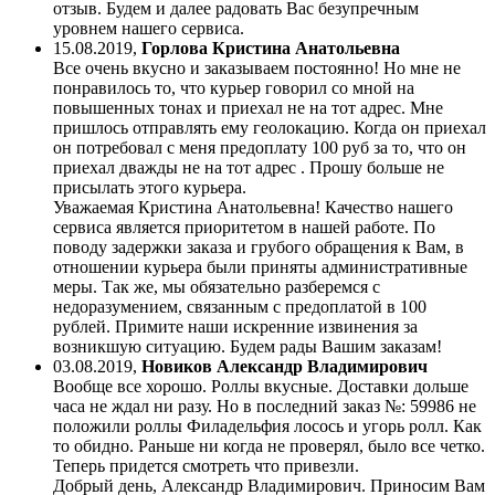
отзыв. Будем и далее радовать Вас безупречным
уровнем нашего сервиса.
15.08.2019
,
Горлова Кристина Анатольевна
Все очень вкусно и заказываем постоянно! Но мне не
понравилось то, что курьер говорил со мной на
повышенных тонах и приехал не на тот адрес. Мне
пришлось отправлять ему геолокацию. Когда он приехал
он потребовал с меня предоплату 100 руб за то, что он
приехал дважды не на тот адрес . Прошу больше не
присылать этого курьера.
Уважаемая Кристина Анатольевна! Качество нашего
сервиса является приоритетом в нашей работе. По
поводу задержки заказа и грубого обращения к Вам, в
отношении курьера были приняты административные
меры. Так же, мы обязательно разберемся с
недоразумением, связанным с предоплатой в 100
рублей. Примите наши искренние извинения за
возникшую ситуацию. Будем рады Вашим заказам!
03.08.2019
,
Новиков Александр Владимирович
Вообще все хорошо. Роллы вкусные. Доставки дольше
часа не ждал ни разу. Но в последний заказ №: 59986 не
положили роллы Филадельфия лосось и угорь ролл. Как
то обидно. Раньше ни когда не проверял, было все четко.
Теперь придется смотреть что привезли.
Добрый день, Александр Владимирович. Приносим Вам