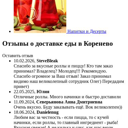
Напитки и Десерты
Отзывы о доставке еды в Коренево
Оставить отзыв
10.02.2026
,
SteveBleak
Спасибо за вкусные роллы и пиццу! Кто там заказ
принимал? Владелец? Молодец!!! Рекомендую.
Спасибо огромное за Ваш отзыв! Заказ принимал
видимо наш великолепный сотрудник Олег) Передадим
привет)
22.05.2025
,
Юлия
Отличные роллы. Много начинки и быстро доставили
11.09.2024
,
Северьянова Анна Дмитриевна
Очень вкусно. Буду заказывать ещё. Вок великолепен))
18.06.2024
,
Danielenug
Любим вас за честность - если пицца, то с кучей
начинки, если роллы, то главный ингредиент - рыба!
Вкусная,свежая! А не килька и соус, как щас везде.