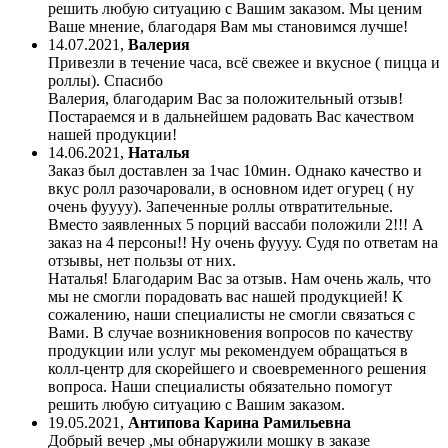
решить любую ситуацию с Вашим заказом. Мы ценим
Ваше мнение, благодаря Вам мы становимся лучше!
14.07.2021
,
Валерия
Привезли в течение часа, всё свежее и вкусное ( пицца и
роллы). Спасибо
Валерия, благодарим Вас за положительный отзыв!
Постараемся и в дальнейшем радовать Вас качеством
нашей продукции!
14.06.2021
,
Наталья
Заказ был доставлен за 1час 10мин. Однако качество и
вкус ролл разочаровали, в основном идет огурец ( ну
очень фуууу). Запеченные роллы отвратительные.
Вместо заявленных 5 порций вассаби положили 2!!! А
заказ на 4 персоны!! Ну очень фуууу. Судя по ответам на
отзывы, нет пользы от них.
Наталья! Благодарим Вас за отзыв. Нам очень жаль, что
мы не смогли порадовать вас нашей продукцией! К
сожалению, наши специалисты не смогли связаться с
Вами. В случае возникновения вопросов по качеству
продукции или услуг мы рекомендуем обращаться в
колл-центр для скорейшего и своевременного решения
вопроса. Наши специалисты обязательно помогут
решить любую ситуацию с Вашим заказом.
19.05.2021
,
Антипова Карина Рамильевна
Добрый вечер ,мы обнаружили мошку в заказе