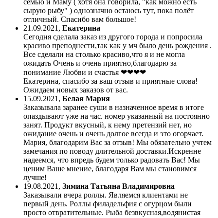
семью и Маму ( хотя она говорила, "как можно есть
сырую рыбу" ) однозначно остаюсь тут, пока полёт
отличный. Спасибо вам большое!
21.09.2021
,
Екатерина
Сегодня сделала заказ из другого города и попросила
красиво преподнести,так как у мч было день рождения .
Все сделали на столько красиво,что я и не могла
ожидать Очень и очень приятно,благодарю за
понимание Любви и счастья ❤❤❤❤
Екатерина, спасибо за ваш отзыв и приятные слова!
Ожидаем новых заказов от вас.
15.09.2021
,
Белая Мария
Заказывала заранее суши в назначенное время в итоге
опаздывают уже на час. номер указанный на постоянно
занят. Продукт вкусный, к нему претензий нет, но
ожидание очень и очень долгое всегда и это огорчает.
Мария, благодарим Вас за отзыв! Мы обязательно учтем
замечания по поводу длительной доставки.Искренне
надеемся, что впредь будем только радовать Вас! Мы
ценим Ваше мнение, благодаря Вам мы становимся
лучше!
19.08.2021
,
Зимина Татьяна Владимировна
Заказывали вчера роллы. Являемся клиентами не
первый день. Роллы филадельфия с огурцом были
просто отвратительные. Рыба безвкусная,водянистая