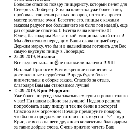
Большое спасибо повару пиццеристу, который печет для
Северных Люберец! Я ваша клиентка уже более 5 лет,
пробовала творения разных поваров, но этот - просто
мастер золотые руки! Берегите его, пиццы с каждым
заказом радуют все больше(чего не было год назад!), еще
раз огромное спасибо!!! Всегда ваша клиентка!!!
Юлия, благодарим Вас за такой эмоциональный отзыв!
Мы обязательно передадим Ваши слова пицмейкеру.
Держим марку, что бы и в дальнейшем готовить для Вас
самую вкусную пиццу в Люберцах!
22.09.2019
,
Наталья
Все вкусненько....но☝️не положили палочки !!!!🤷‍♀️
Наталья! Приносим Вам искренние извинения за
доставленные неудобства. Впредь будем более
внимательны к сборке заказа. Спасибо за отзыв,
благодаря Вам мы становимся лучше!
15.09.2019
,
Крис Морргант
Уже более полугода мы заказываем суши и роллы только
у вас! На нашем районе вы лучшие! Недавно решили
попробовать вашу пиццу и так же были в восторге!
Спасибо вам огромное! Почаще премируйте поваров,
что бы они продолжали готовить так вкусно =^.^= мур
Крис, от всего нашего дружного коллектива благодарим
за такие добрые слова. Очень приятно читать Ваш