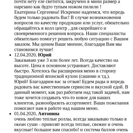
почти нету еле светится, закручено в мини размер а
нарезано как будто тупым ножом пилили !
Екатерина Сергеевна! Искренне надеемся, что впредь
будем только радовать Вас! В случае возникновения
вопросов по качеству продукции или услуг, обязательно
обращайтесь в колл центр , для скорейшего и
своевременного решения вопроса. Наши специалисты
обязательно помогут решить любую ситуацию с Вашим
заказом. Мы ценим Ваше мнение, благодаря Вам мы
становимся лучше!
12.04.2020
,
Юрий
Заказываю уже 3 или более лет. Всегда качество на
высоте. Цена в основном устраивает. Доставляют
быстро. Хотелось бы расширения меню в сторону
традиционной японской кухни (сашими и тд.).
Юрий! Благодарим вас за отзыв! Будем рады и впредь
радовать вас качественным сервисом и вкусной едой. В
данный момент, как раз работаем над такой задачей, нам
тоже хочется создавать что-то новое для наших
клиентов, разнообразить ассортимент. Ваши пожелания
помогают нам в работе над нашим меню.
01.04.2020
,
Антонина
очень люблю теплые роллы, всегда заказываю только в
океан суши - привозят всегда теплые, свежие и очень
вкусные! большое вам спасибо! и система баллов очень