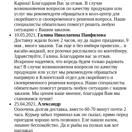
Карина! Благодарим Вас за отзыв. В случае
возникновения вопросов по качеству продукции или
услуг мы рекомендуем обращаться в колл-центр для
скорейшего и своевременного решения вопроса. Наши
специалисты обязательно помогут решить любую
ситуацию с Вашим заказом.
10.05.2021
,
Галина Николаевна Панфилова
Доставку ждали более 2 часов, ну да ладно праздники, 9
мая , много заказов. Так еще и без имбиря привезли... и
васаби-жидкий, все розочки расплылись по контейнеру.
Здравствуйте, Галина. Благодарим вас за отзыв.
Искренне надеемся, что впредь будем только радовать
вас! В случае возникновения вопросов по качеству
продукции или услуг мы рекомендуем обращаться
напрямую в Клиентский отдел для скорейшего и
своевременного решения вопроса. Наши специалисты
обязательно помогут решить любую ситуацию с вашим
заказом. Мы ценим ваше мнение, благодаря Вам мы
становимся лучше!
25.04.2021
,
Александр
Оооочень долгая доставка, вместо 60-70 минут почти 2
часа. Курьер забыл терминал как он сказал, прямо перед
приездом хорошо хоть позвонил. Еле нашли налик,
лишнее беспокойство. Да и рыбы на полках как кот
наплакал