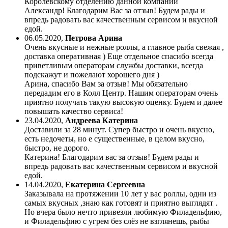
Королевскому отделению данной компании
Александр! Благодарим Вас за отзыв! Будем рады и
впредь радовать вас качественным сервисом и вкусной
едой.
06.05.2020
,
Петрова Арина
Очень вкусные и нежные роллы, а главное рыба свежая ,
доставка оперативная ) Еще отдельное спасибо всегда
приветливым операторам службы доставки, всегда
подскажут и пожелают хорошего дня )
Арина, спасибо Вам за отзыв! Мы обязательно
передадим его в Колл Центр. Нашим операторам очень
приятно получать такую высокую оценку. Будем и далее
повышать качество сервиса!
23.04.2020
,
Андреева Катерина
Доставили за 28 минут. Супер быстро и очень вкусно,
есть недочеты, но е существенные, в целом вкусно,
быстро, не дорого.
Катерина! Благодарим вас за отзыв! Будем рады и
впредь радовать вас качественным сервисом и вкусной
едой.
14.04.2020
,
Екатерина Сергеевна
Заказывала на протяжении 10 лет у вас роллы, одни из
самых вкусных ,знаю как готовят и приятно выглядят .
Но вчера было нечто привезли любимую Филадельфию,
и Филадельфию с угрем без слёз не взглянешь, рыбы