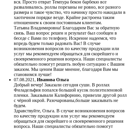
вся. Просто отврат Темпура бекон барбекю все
разваливались. роллы порезаны не ровно, все разного
размера и такое чувство, что начинку просто накидали в
хаотичном порядке везде. Крайне растроена таким
отношением к своим постоянным клиентам.
Татьяна Владимировна! Благодарим Вас за обратную
связь. Ваш вопрос решен и результат был сообщен в
беседе с Вами по телефону. Искренне надеемся, что
впредь будем только радовать Вас! В случае
возникновения вопросов по качеству продукции или
услуг мы рекомендуем обращаться для скорейшего и
своевременного решения вопроса. Наши специалисты
обязательно помогут решить любую ситуацию с Вашим
заказом. Мы ценим Ваше мнение, благодаря Вам мы
становимся лучше!
07.08.2021
,
Иванова Ольга
Добрый вечер! Заказали сегодня суши. В роллах
Филадельфия попался большой кусок полиэтиленовой
пленки. Заказывали Калифорнию, привезли другой ролл
с чёрной икрой. Разочарованы,больше заказывать не
будем.
Здравствуйте, Ольга. В случае возникновения вопросов
по качеству продукции или услуг мы рекомендуем
обращаться для скорейшего и своевременного решения
вопроса. Наши специалисты обязательно помогут