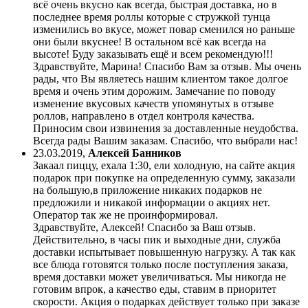
всё очень вкусно как всегда, быстрая доставка, но в
последнее время роллы которые с стружкой тунца
изменились во вкусе, может повар сменился но раньше
они были вкуснее! В остальном всё как всегда на
высоте! Буду заказывать ещё и всем рекомендую!!!
Здравствуйте, Марина! Спасибо Вам за отзыв. Мы очень
рады, что Вы являетесь нашим клиентом такое долгое
время и очень этим дорожим. Замечание по поводу
изменение вкусовых качеств упомянутых в отзыве
роллов, направлено в отдел контроля качества.
Приносим свои извинения за доставленные неудобства.
Всегда рады Вашим заказам. Спасибо, что выбрали нас!
23.03.2019
,
Алексей Банников
Закаал пиццу, ехала 1:30, ели холодную, на сайте акция
подарок при покупке на определенную сумму, заказали
на большую,в приложение никаких подарков не
предложили и никакой информации о акциях нет.
Оператор так же не проинформировал.
Здравствуйте, Алексей! Спасибо за Ваш отзыв.
Действительно, в часы пик и выходные дни, служба
доставки испытывает повышенную нагрузку. А так как
все блюда готовятся только после поступления заказа,
время доставки может увеличиваться. Мы никогда не
готовим впрок, а качество еды, ставим в приоритет
скорости. Акция о подарках действует только при заказе