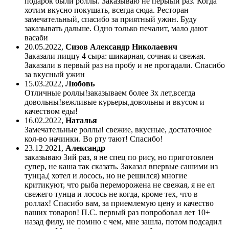
подарок были роллы. Заказываю не перыый раз. Когда
хотим вкусно покушать, всегда сюда. Ресторан
замечательный, спасибо за приятный ужин. Буду
заказывать дальше. Одно только печалит, мало дают
васаби
20.05.2022
,
Сизов Александр Николаевич
Заказали пиццу 4 сыра: шикарная, сочная и свежая.
Заказали в первый раз на пробу и не прогадали. Спасибо
за вкусный ужин
15.03.2022
,
Любовь
Отличные роллы!заказываем более 3х лет,всегда
довольны!вежливые курьеры,довольны и вкусом и
качеством еды!
16.02.2022
,
Наталья
Замечательные роллы! свежие, вкусные, достаточное
кол-во начинки. Во рту тают! Спасибо!
23.12.2021
,
Александр
заказываю 3ий раз, я не спец по рису, но приготовлен
супер, не каша так сказать. Заказал впервые сашими из
тунца,( хотел и лосось, но не решился) многие
критикуют, что рыба переморожена не свежая, я не ел
свежего тунца и лосось не когда, кроме тех, что в
роллах! Спасибо вам, за приемлемую цену и качество
ваших товаров! П.С. первый раз попробовал лет 10+
назад филу, не помню с чем, мне зашла, потом подсадил