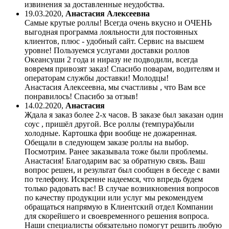
извинения за доставленные неудобства.
19.03.2020
,
Анастасия Алексеевна
Самые крутые роллы! Всегда очень вкусно и ОЧЕНЬ
выгодная программа лояльности для постоянных
клиентов, плюс - удобный сайт. Сервис на высшем
уровне! Пользуемся услугами доставки роллов
Океансуши 2 года и ниразу не подводили, всегда
вовремя привозят заказ! Спасибо поварам, водителям и
операторам службы доставки! Молодцы!
Анастасия Алексеевна, мы счастливы , что Вам все
понравилось! Спасибо за отзыв!
14.02.2020
,
Анастасия
Ждала я заказ более 2-х часов. В заказе был заказан один
соус , пришёл другой. Все роллы (темпура)были
холодные. Картошка фри вообще не дожаренная.
Обещали в следующем заказе роллы на выбор.
Посмотрим. Ранее заказывала тоже были проблемы.
Анастасия! Благодарим вас за обратную связь. Ваш
вопрос решен, и результат был сообщен в беседе с вами
по телефону. Искренне надеемся, что впредь будем
только радовать вас! В случае возникновения вопросов
по качеству продукции или услуг мы рекомендуем
обращаться напрямую в Клиентский отдел Компании
для скорейшего и своевременного решения вопроса.
Наши специалисты обязательно помогут решить любую