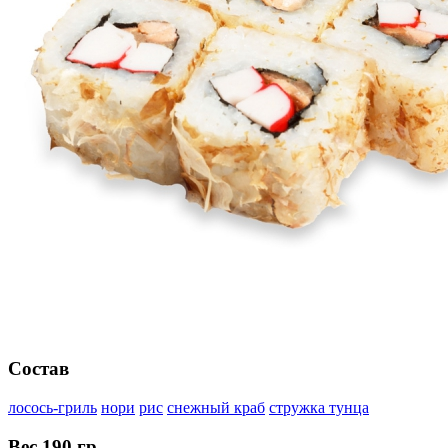
Состав
лосось-гриль
нори
рис
снежный краб
стружка тунца
Вес
190 гр.