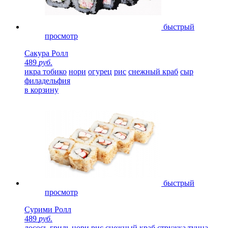
быстрый
просмотр
Сакура Ролл
489
руб.
икра тобико
нори
огурец
рис
снежный краб
сыр
филадельфия
в корзину
быстрый
просмотр
Сурими Ролл
489
руб.
лосось-гриль
нори
рис
снежный краб
стружка тунца