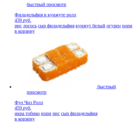
быстрый просмотр
Филадельфия в кунжуте ролл
439
руб.
рис
лосось
сыр филадельфия
кунжут белый
огурец
нори
в корзину
быстрый
просмотр
Фул Чиз Ролл
459
руб.
икра тобико
нори
рис
сыр филадельфия
в корзину