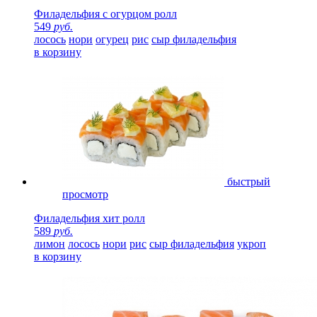
Филадельфия с огурцом ролл
549
руб.
лосось
нори
огурец
рис
сыр филадельфия
в корзину
быстрый
просмотр
Филадельфия хит ролл
589
руб.
лимон
лосось
нори
рис
сыр филадельфия
укроп
в корзину