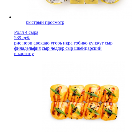
быстрый просмотр
Ролл 4 сыра
539
руб.
рис
нори
авокадо
угорь
икра тобико
кунжут
сыр
филадельфия
сыр чеддер
сыр швейцарский
в корзину