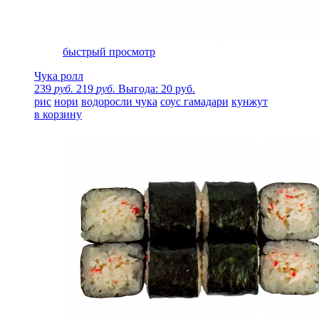
быстрый просмотр
Чука ролл
239
руб.
219
руб.
Выгода: 20 руб.
рис
нори
водоросли чука
соус гамадари
кунжут
в корзину