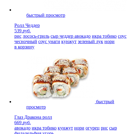
быстрый просмотр
Ролл Чеддер
539
руб.
рис
лосось-гриль
сыр чеддер
авокадо
икра тобико
соус
чесночный
соус унаги
кунжут
зеленый лук
нори
в корзину
быстрый
просмотр
Глаз Дракона ролл
669
руб.
авокадо
икра тобико
кунжут
нори
огурец
рис
сыр
филадельфия
угорь