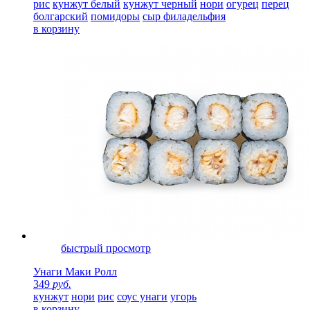
рис
кунжут белый
кунжут черный
нори
огурец
перец
болгарский
помидоры
сыр филадельфия
в корзину
быстрый просмотр
Унаги Маки Ролл
349
руб.
кунжут
нори
рис
соус унаги
угорь
в корзину