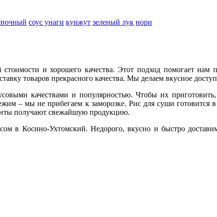
есночный
соус унаги
кунжут
зеленый лук
нори
 стоимости и хорошего качества. Этот подход помогает нам 
ставку товаров прекрасного качества. Мы делаем вкусное доступ
овыми качествами и популярностью. Чтобы их приготовить,
ежим – мы не прибегаем к заморозке. Рис для суши готовится 
лиенты получают свежайшую продукцию.
сом в Косино-Ухтомский. Недорого, вкусно и быстро доставим