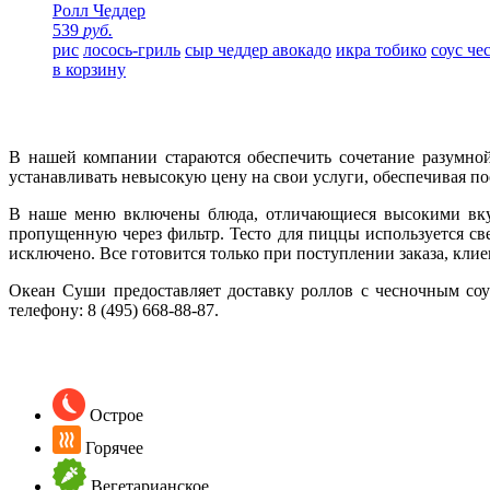
Ролл Чеддер
539
руб.
рис
лосось-гриль
сыр чеддер
авокадо
икра тобико
соус ч
в корзину
В нашей компании стараются обеспечить сочетание разумной
устанавливать невысокую цену на свои услуги, обеспечивая по
В наше меню включены блюда, отличающиеся высокими вкус
пропущенную через фильтр. Тесто для пиццы используется св
исключено. Все готовится только при поступлении заказа, к
Океан Суши предоставляет доставку роллов с чесночным соу
телефону:
8 (495) 668-88-87
.
Острое
Горячее
Вегетарианское