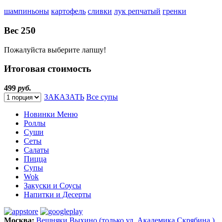
шампиньоны
картофель
сливки
лук репчатый
гренки
Вес
250
Пожалуйста выберите лапшу!
Итоговая стоимость
499
руб.
ЗАКАЗАТЬ
Все супы
Новинки Меню
Роллы
Суши
Сеты
Салаты
Пицца
Супы
Wok
Закуски и Соусы
Напитки и Десерты
Москва:
Вешняки
Выхино (только ул. Академика Скрябина )