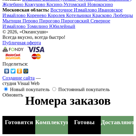
Жулебино
Кожухово
Косино-Ухтомский
Новокосино
Московская область:
Восточное Измайлово
Ивановское
Измайлово
Коренево
Королев
Котельники
Красково
Люберцы
Мытищи
Перово
Пирогово
Пироговский
Северное
Измайлово
Томилино
Юбилейный
© 2026, «Океансуши»
Всегда вкусно, всегда быстро!
Публичная оферта
Поделиться:
Создание сайта
—
студия Visual Web
Новый покупатель
Постоянный покупатель
Обновить
Номера заказов
Готовятся
Комплектуются
Готовы
Доставляют