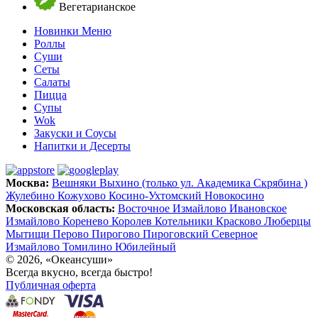
Вегетарианское
Новинки Меню
Роллы
Суши
Сеты
Салаты
Пицца
Супы
Wok
Закуски и Соусы
Напитки и Десерты
Москва:
Вешняки
Выхино (только ул. Академика Скрябина )
Жулебино
Кожухово
Косино-Ухтомский
Новокосино
Московская область:
Восточное Измайлово
Ивановское
Измайлово
Коренево
Королев
Котельники
Красково
Люберцы
Мытищи
Перово
Пирогово
Пироговский
Северное
Измайлово
Томилино
Юбилейный
© 2026, «Океансуши»
Всегда вкусно, всегда быстро!
Публичная оферта