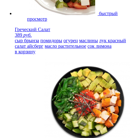
быстрый
просмотр
Греческий Салат
389
руб.
сыр брынза
помидоры
огурец
маслины
лук красный
салат айсберг
масло растительное
сок лимона
в корзину