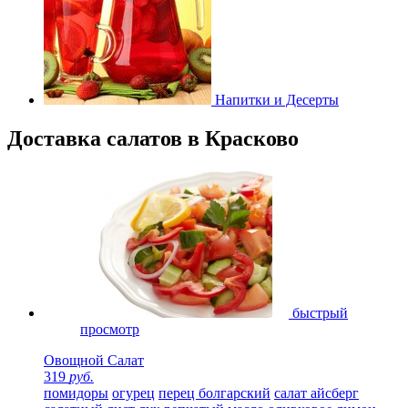
Напитки и Десерты
Доставка салатов в Красково
быстрый
просмотр
Овощной Салат
319
руб.
помидоры
огурец
перец болгарский
салат айсберг