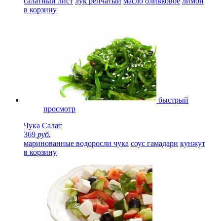
салатный лист
лук репчатый
масло оливковое
лимон
в корзину
быстрый
просмотр
Чука Салат
369
руб.
маринованные водоросли чука
соус гамадари
кунжут
в корзину