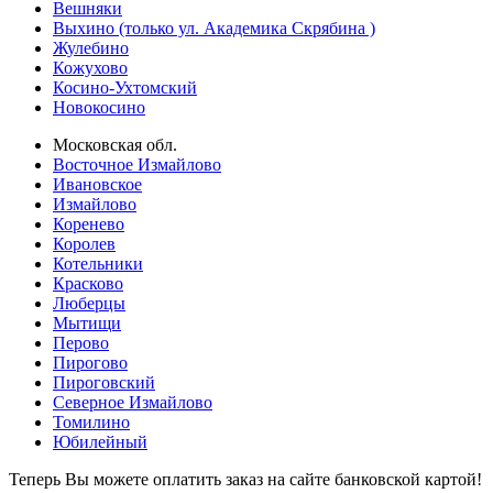
Вешняки
Выхино (только ул. Академика Скрябина )
Жулебино
Кожухово
Косино-Ухтомский
Новокосино
Московская обл.
Восточное Измайлово
Ивановское
Измайлово
Коренево
Королев
Котельники
Красково
Люберцы
Мытищи
Перово
Пирогово
Пироговский
Северное Измайлово
Томилино
Юбилейный
Теперь Вы можете оплатить заказ на сайте банковской картой!