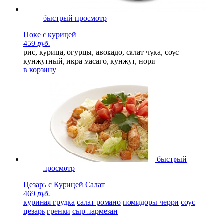
быстрый просмотр
Поке с курицей
459
руб.
рис, курица, огурцы, авокадо, салат чука, соус
кунжутный, икра масаго, кунжут, нори
в корзину
быстрый
просмотр
Цезарь с Курицей Салат
469
руб.
куриная грудка
салат романо
помидоры черри
соус
цезарь
гренки
сыр пармезан