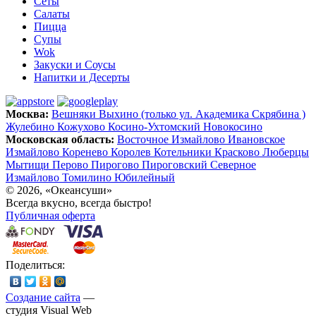
Сеты
Салаты
Пицца
Супы
Wok
Закуски и Соусы
Напитки и Десерты
Москва:
Вешняки
Выхино (только ул. Академика Скрябина )
Жулебино
Кожухово
Косино-Ухтомский
Новокосино
Московская область:
Восточное Измайлово
Ивановское
Измайлово
Коренево
Королев
Котельники
Красково
Люберцы
Мытищи
Перово
Пирогово
Пироговский
Северное
Измайлово
Томилино
Юбилейный
© 2026, «Океансуши»
Всегда вкусно, всегда быстро!
Публичная оферта
Поделиться:
Создание сайта
—
студия Visual Web