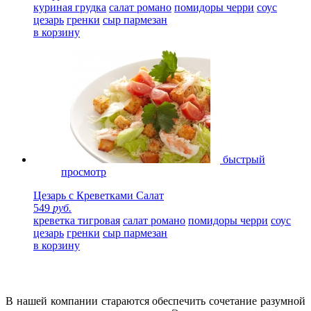
куриная грудка
салат романо
помидоры черри
соус
цезарь
гренки
сыр пармезан
в корзину
быстрый
просмотр
Цезарь с Креветками Салат
549
руб.
креветка тигровая
салат романо
помидоры черри
соус
цезарь
гренки
сыр пармезан
в корзину
В нашей компании стараются обеспечить сочетание разумной