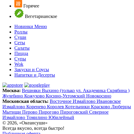
Горячее
Вегетарианское
Новинки Меню
Роллы
Суши
Сеты
Салаты
Пицца
Супы
Wok
Закуски и Соусы
Напитки и Десерты
Москва:
Вешняки
Выхино (только ул. Академика Скрябина )
Жулебино
Кожухово
Косино-Ухтомский
Новокосино
Московская область:
Восточное Измайлово
Ивановское
Измайлово
Коренево
Королев
Котельники
Красково
Люберцы
Мытищи
Перово
Пирогово
Пироговский
Северное
Измайлово
Томилино
Юбилейный
© 2026, «Океансуши»
Всегда вкусно, всегда быстро!
Публичная оферта