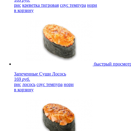
рис
креветка тигровая
соус темпура
нори
в корзину
быстрый просмот
Запеченные Суши Лосось
169
руб.
рис
лосось
соус темпура
нори
в корзину