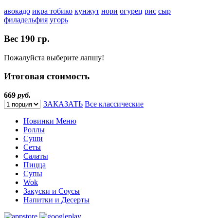
авокадо
икра тобико
кунжут
нори
огурец
рис
сыр
филадельфия
угорь
Вес
190 гр.
Пожалуйста выберите лапшу!
Итоговая стоимость
669
руб.
ЗАКАЗАТЬ
Все классические
Новинки Меню
Роллы
Суши
Сеты
Салаты
Пицца
Супы
Wok
Закуски и Соусы
Напитки и Десерты