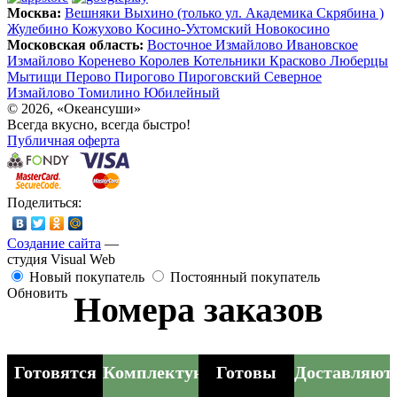
Москва:
Вешняки
Выхино (только ул. Академика Скрябина )
Жулебино
Кожухово
Косино-Ухтомский
Новокосино
Московская область:
Восточное Измайлово
Ивановское
Измайлово
Коренево
Королев
Котельники
Красково
Люберцы
Мытищи
Перово
Пирогово
Пироговский
Северное
Измайлово
Томилино
Юбилейный
© 2026, «Океансуши»
Всегда вкусно, всегда быстро!
Публичная оферта
Поделиться:
Создание сайта
—
студия Visual Web
Новый покупатель
Постоянный покупатель
Обновить
Номера заказов
Готовятся
Комплектуются
Готовы
Доставляют