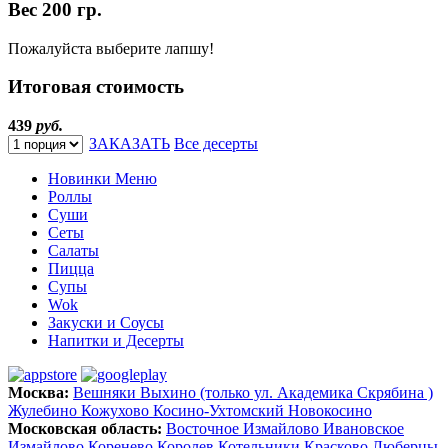
Вес
200 гр.
Пожалуйста выберите лапшу!
Итоговая стоимость
439
руб.
ЗАКАЗАТЬ
Все десерты
Новинки Меню
Роллы
Суши
Сеты
Салаты
Пицца
Супы
Wok
Закуски и Соусы
Напитки и Десерты
Москва:
Вешняки
Выхино (только ул. Академика Скрябина )
Жулебино
Кожухово
Косино-Ухтомский
Новокосино
Московская область:
Восточное Измайлово
Ивановское
Измайлово
Коренево
Королев
Котельники
Красково
Люберцы