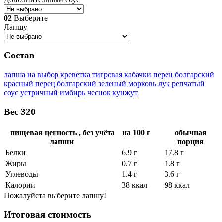
02
Выберите
Лапшу
Состав
лапша на выбор
креветка тигровая
кабачки
перец болгарский
красный
перец болгарский зеленый
морковь
лук репчатый
соус устричный
имбирь
чеснок
кунжут
Вес
320
пищевая ценность
,
без учёта
на 100 г
обычная
лапши
порция
Белки
6.9 г
17.8 г
Жиры
0.7 г
1.8 г
Углеводы
1.4 г
3.6 г
Калории
38 ккал
98 ккал
Пожалуйста выберите лапшу!
Итоговая стоимость