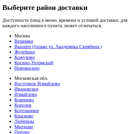
Выберите район доставки
Доступность блюд в меню, времени и условий доставки, для
каждого населенного пункта, может отличаться.
Москва
Вешняки
Выхино (только ул. Академика Скрябина )
Жулебино
Кожухово
Косино-Ухтомский
Новокосино
Московская обл.
Восточное Измайлово
Ивановское
Измайлово
Коренево
Королев
Котельники
Красково
Люберцы
Мытищи
Перово