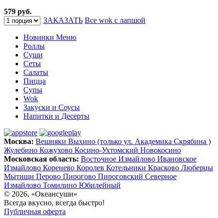
579 руб.
ЗАКАЗАТЬ
Все wok с лапшой
Новинки Меню
Роллы
Суши
Сеты
Салаты
Пицца
Супы
Wok
Закуски и Соусы
Напитки и Десерты
Москва:
Вешняки
Выхино (только ул. Академика Скрябина )
Жулебино
Кожухово
Косино-Ухтомский
Новокосино
Московская область:
Восточное Измайлово
Ивановское
Измайлово
Коренево
Королев
Котельники
Красково
Люберцы
Мытищи
Перово
Пирогово
Пироговский
Северное
Измайлово
Томилино
Юбилейный
© 2026, «Океансуши»
Всегда вкусно, всегда быстро!
Публичная оферта