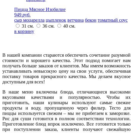
Пицца Мясное Изобилие
949
руб.
сыр моцарелла
цыпленок
ветчина
бекон
томатный соус
31 см.
36 см.
40 см.
в корзину
В нашей компании стараются обеспечить сочетание разумной
стоимости и хорошего качества. Этот подход помогает нам
получать больше заказов от клиентов. Мы имеем возможность
устанавливать невысокую цену на свои услуги, обеспечивая
поставку товаров прекрасного качества. Мы делаем вкусное
доступным для всех!
В наше меню включены блюда, отличающиеся высокими
вкусовыми качествами и популярностью. Чтобы их
приготовить, наши кулинары используют самые свежие
продукты и воду, пропущенную через фильтр. Тесто для
пиццы используется свежим – мы не прибегаем к заморозке.
Рис для суши готовится в полном соответствии технологии.
Приготовление блюд впрок исключено. Все готовится только
при поступлении заказа, клиенты получают свежайшую