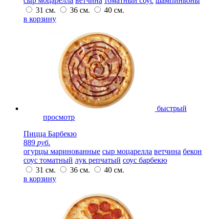
сыр моцарелла
ветчина
томатный соус
шампиньоны
31 см.
36 см.
40 см.
в корзину
быстрый
просмотр
Пицца Барбекю
889
руб.
огурцы маринованные
сыр моцарелла
ветчина
бекон
соус томатный
лук репчатый
соус барбекю
31 см.
36 см.
40 см.
в корзину