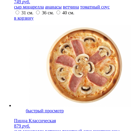
749
руб.
сыр моцарелла
ананасы
ветчина
томатный соус
31 см.
36 см.
40 см.
в корзину
быстрый просмотр
Пицца Классическая
879
руб.