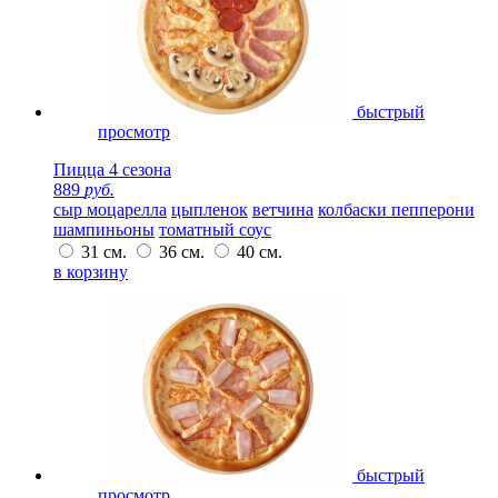
быстрый
просмотр
Пицца 4 сезона
889
руб.
сыр моцарелла
цыпленок
ветчина
колбаски пепперони
шампиньоны
томатный соус
31 см.
36 см.
40 см.
в корзину
быстрый
просмотр