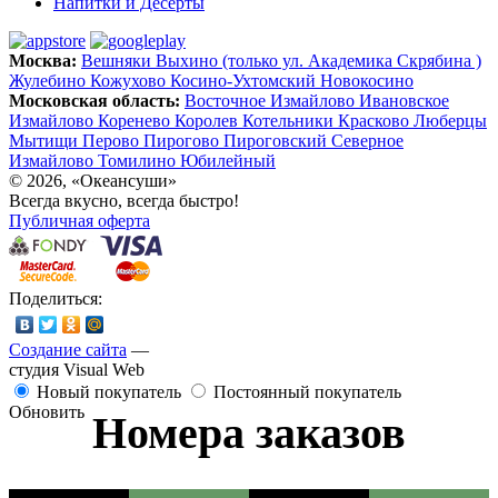
Напитки и Десерты
Москва:
Вешняки
Выхино (только ул. Академика Скрябина )
Жулебино
Кожухово
Косино-Ухтомский
Новокосино
Московская область:
Восточное Измайлово
Ивановское
Измайлово
Коренево
Королев
Котельники
Красково
Люберцы
Мытищи
Перово
Пирогово
Пироговский
Северное
Измайлово
Томилино
Юбилейный
© 2026, «Океансуши»
Всегда вкусно, всегда быстро!
Публичная оферта
Поделиться:
Создание сайта
—
студия Visual Web
Новый покупатель
Постоянный покупатель
Обновить
Номера заказов