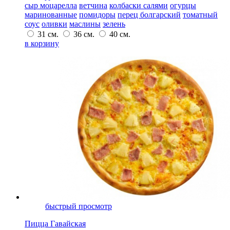
сыр моцарелла
ветчина
колбаски салями
огурцы
маринованные
помидоры
перец болгарский
томатный
соус
оливки
маслины
зелень
31 см.
36 см.
40 см.
в корзину
быстрый просмотр
Пицца Гавайская